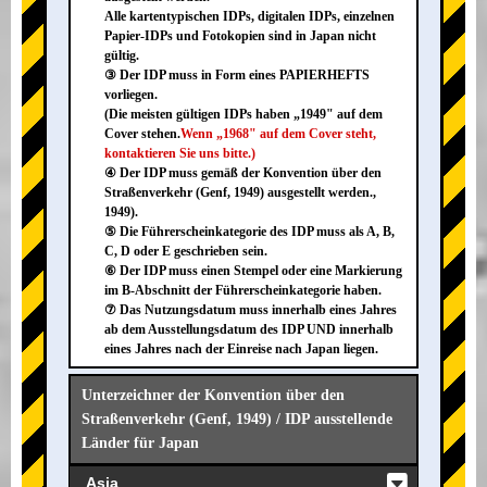
Alle kartentypischen IDPs, digitalen IDPs, einzelnen
Papier-IDPs und Fotokopien sind in Japan nicht
gültig.
③ Der IDP muss in Form eines PAPIERHEFTS
vorliegen.
(Die meisten gültigen IDPs haben „1949" auf dem
Cover stehen.
Wenn „1968" auf dem Cover steht,
kontaktieren Sie uns bitte.)
④ Der IDP muss gemäß der Konvention über den
Straßenverkehr (Genf, 1949) ausgestellt werden.,
1949).
⑤ Die Führerscheinkategorie des IDP muss als A, B,
C, D oder E geschrieben sein.
⑥ Der IDP muss einen Stempel oder eine Markierung
im B-Abschnitt der Führerscheinkategorie haben.
⑦ Das Nutzungsdatum muss innerhalb eines Jahres
ab dem Ausstellungsdatum des IDP UND innerhalb
eines Jahres nach der Einreise nach Japan liegen.
Unterzeichner der Konvention über den
Straßenverkehr (Genf, 1949) / IDP ausstellende
Länder für Japan
Asia