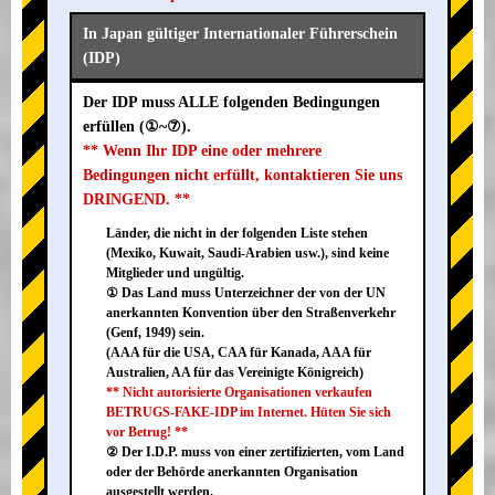
In Japan gültiger Internationaler Führerschein
(IDP)
Der IDP muss ALLE folgenden Bedingungen
erfüllen (①~⑦).
** Wenn Ihr IDP eine oder mehrere
Bedingungen nicht erfüllt, kontaktieren Sie uns
DRINGEND. **
Länder, die nicht in der folgenden Liste stehen
(Mexiko, Kuwait, Saudi-Arabien usw.), sind keine
Mitglieder und ungültig.
① Das Land muss Unterzeichner der von der UN
anerkannten Konvention über den Straßenverkehr
(Genf, 1949) sein.
(AAA für die USA, CAA für Kanada, AAA für
Australien, AA für das Vereinigte Königreich)
** Nicht autorisierte Organisationen verkaufen
BETRUGS-FAKE-IDP im Internet. Hüten Sie sich
vor Betrug! **
② Der I.D.P. muss von einer zertifizierten, vom Land
oder der Behörde anerkannten Organisation
ausgestellt werden.