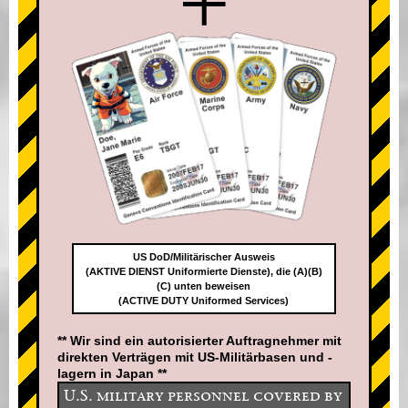
+
US DoD/Militärischer Ausweis
(AKTIVE DIENST Uniformierte Dienste), die (A)(B)
(C) unten beweisen
(ACTIVE DUTY Uniformed Services)
** Wir sind ein autorisierter Auftragnehmer mit
direkten Verträgen mit US-Militärbasen und -
lagern in Japan **
U.S. military personnel covered by