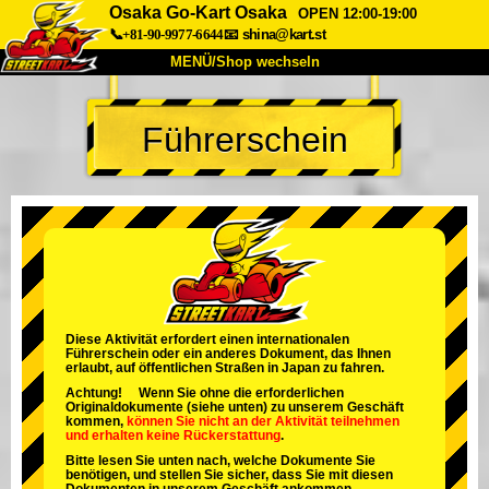
Osaka Go-Kart Osaka
OPEN 12:00-19:00
📞+81-90-9977-6644
📧
shina@kart.st
MENÜ/Shop wechseln
START
Führerschein
Über uns
Spezifikationen
Preise
Anfahrt
Bewertungen
FAQ
Unternehmen
Buchung
Shop wechseln
Tokio Shinagawa
Tokio Akihabara#1
Tokio Akihabara#2
Tokio Shibuya
Diese Aktivität erfordert einen internationalen
Führerschein oder ein anderes Dokument, das Ihnen
Tokio Shibuya Annex
Tokio Bucht
erlaubt, auf öffentlichen Straßen in Japan zu fahren.
Achtung! Wenn Sie ohne die erforderlichen
Tokio Asakusa
Osaka
Originaldokumente (siehe unten) zu unserem Geschäft
kommen,
können Sie nicht an der Aktivität teilnehmen
und
erhalten keine Rückerstattung
.
Okinawa
Bitte lesen Sie unten nach, welche Dokumente Sie
benötigen, und stellen Sie sicher, dass Sie mit diesen