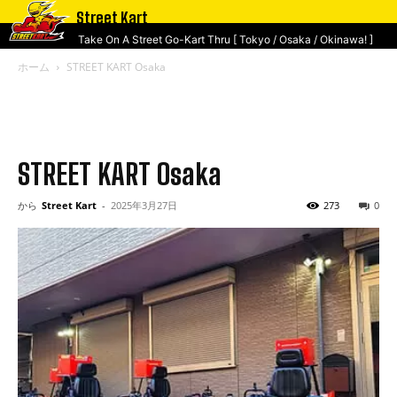
Street Kart
Take On A Street Go-Kart Thru [ Tokyo / Osaka / Okinawa! ]
ホーム
STREET KART Osaka
STREET KART Osaka
から
Street Kart
-
2025年3月27日
273
0