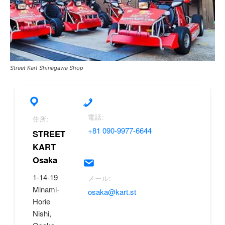
Street Kart Shinagawa Shop
電話:
住所:
+81 090-9977-6644
STREET
KART
Osaka
1-14-19
メール:
Minami-
osaka@kart.st
Horie
Nishi,