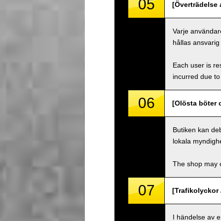
05
[Överträdelse a
Varje användare
hållas ansvarig
Each user is res
incurred due to 
06
[Olösta böter 
Butiken kan deb
lokala myndighe
The shop may ch
07
[Trafikolyckor 
I händelse av 