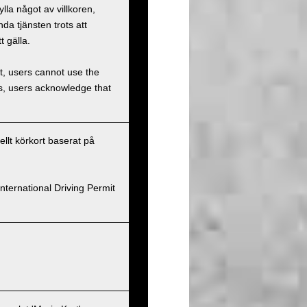
la något av villkoren,
a tjänsten trots att
t gälla.
et, users cannot use the
ons, users acknowledge that
nellt körkort baserat på
nternational Driving Permit