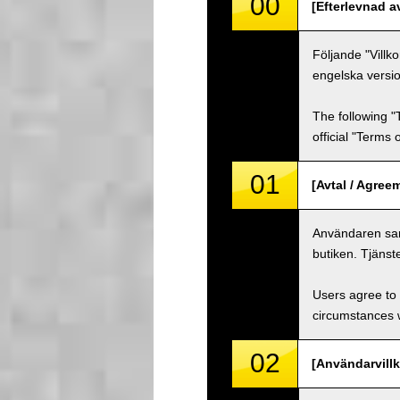
00
[Efterlevnad a
Följande "Villk
engelska versio
The following "
official "Terms
01
[Avtal / Agree
Användaren samt
butiken. Tjänst
Users agree to 
circumstances w
02
[Användarvillk