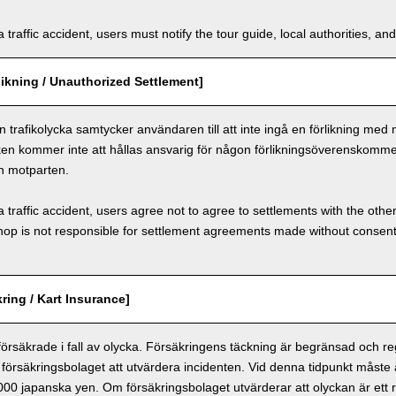
a traffic accident, users must notify the tour guide, local authorities, 
ikning / Unauthorized Settlement]
n trafikolycka samtycker användaren till att inte ingå en förlikning med
ken kommer inte att hållas ansvarig för någon förlikningsöverenskomm
h motparten.
a traffic accident, users agree not to agree to settlements with the othe
hop is not responsible for settlement agreements made without consen
ring / Kart Insurance]
 försäkrade i fall av olycka. Försäkringens täckning är begränsad och r
försäkringsbolaget att utvärdera incidenten. Vid denna tidpunkt måste
 000 japanska yen. Om försäkringsbolaget utvärderar att olyckan är ett r