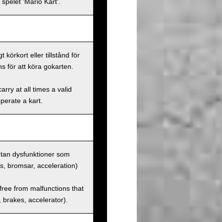
spelet 'Mario Kart'.
körkort eller tillstånd för
s för att köra gokarten.
rry at all times a valid
operate a kart.
 utan dysfunktioner som
us, bromsar, acceleration)
 free from malfunctions that
s, brakes, accelerator).