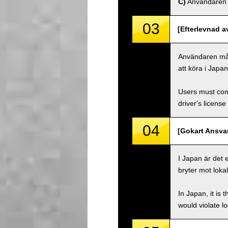
C)
Användaren må
03
[Efterlevnad a
Användaren måste
att köra i Japa
Users must comp
driver's license
04
[Gokart Ansvar
I Japan är det 
bryter mot lokal
In Japan, it is 
would violate loc