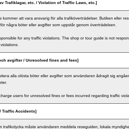
v Trafiklagar, etc. / Violation of Traffic Laws, etc.]
 kommer att vara ansvarig för alla trafiköverträdelser. Butiken eller r
 för några böter eller avgifter som uppstår genom överträdelsen.
ponsible for any traffic violations. The shop or tour guide is not respons
violations.
och avgifter / Unresolved fines and fees]
itera alla olösta böter eller avgifter som användaren ådragit sig angåe
ter.
arge users for unresolved fines or fees incurred regarding traffic violat
/ Traffic Accidents]
en trafikolycka måste användaren meddela reseguiden, lokala myndighet