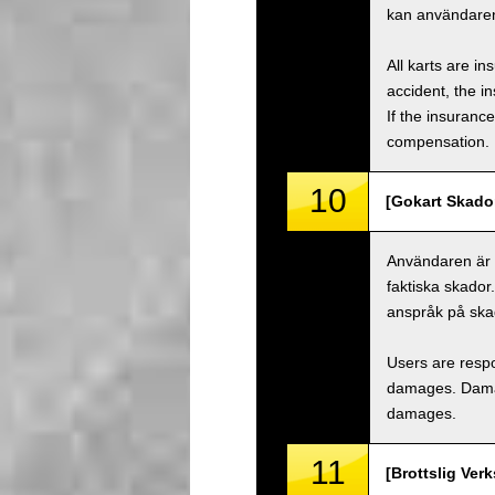
kan användaren
All karts are i
accident, the i
If the insuranc
compensation.
10
[Gokart Skado
Användaren är a
faktiska skador
anspråk på ska
Users are respo
damages. Damage
damages.
11
[Brottslig Ver