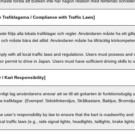
ste förstå att butiken inte har någon relation med Nintendo och/eller 
v Trafiklagarna / Compliance with Traffic Laws]
 följa alla lokala trafiklagar och regler. Användaren måste ha ett giltigt 
n och måste bära det alltid. Användaren måste ha tillräcklig körkompeten
ly with all local traffic laws and regulations. Users must possess and ca
 or permit to drive in Japan. Users must have sufficient driving skills to 
 / Kart Responsibility]
enligt lag användarens ansvar att se till att gokarten är funktionsduglig
a trafiklagar. (Exempel: Sidoblinkersljus, Strålkastare, Bakljus, Bromslj
the user's responsibility by law to ensure that the kart is roadworthy and
al traffic laws (e.g., side signal lights, headlights, taillights, brake light