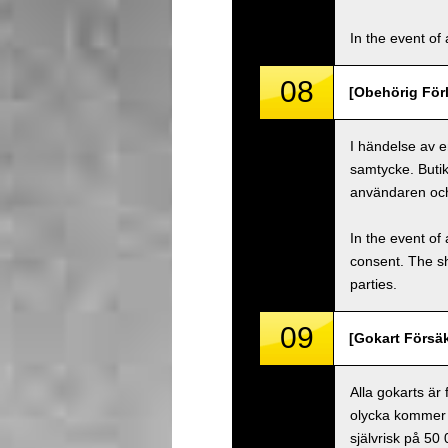
In the event of 
08
[Obehörig Förl
I händelse av e
samtycke. Buti
användaren oc
In the event of 
consent. The s
parties.
09
[Gokart Försäk
Alla gokarts är
olycka kommer 
självrisk på 50