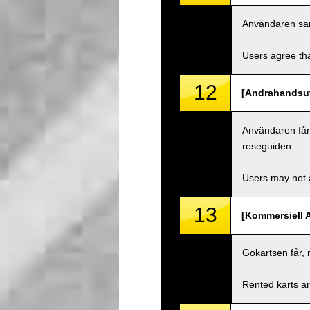
Användaren samty
Users agree tha
12
[Andrahandsut
Användaren får i
reseguiden.
Users may not a
13
[Kommersiell 
Gokartsen får, 
Rented karts ar