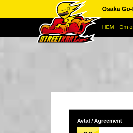
Osaka Go-
HEM
Om o
Avtal / Agreement