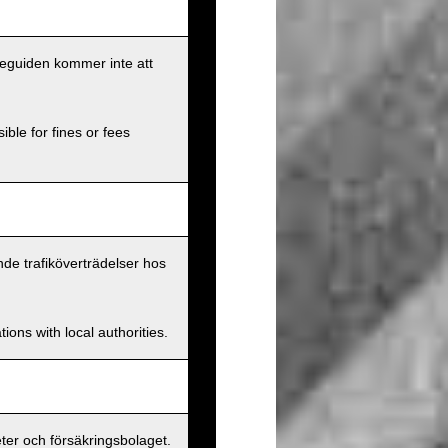
eseguiden kommer inte att
ible for fines or fees
nde trafiköverträdelser hos
ions with local authorities.
er och försäkringsbolaget.