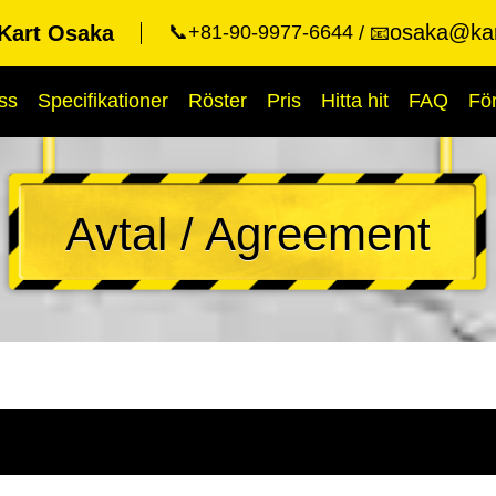
osaka@kar
Kart Osaka
📞+81-90-9977-6644
📧
ss
Specifikationer
Röster
Pris
Hitta hit
FAQ
Fö
Avtal / Agreement