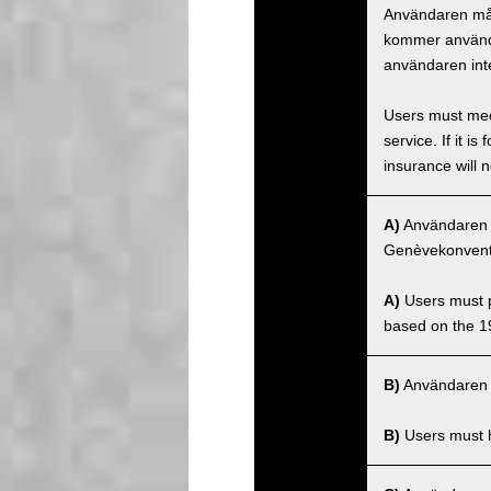
Användaren måst
kommer använda
användaren inte
Users must meet
service. If it 
insurance will n
A)
Användaren må
Genèvekonventi
A)
Users must po
based on the 1
B)
Användaren m
B)
Users must ha