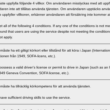
e uppfylla följande 4 villkor. Om användaren misslyckas med att uppfyl
ren inte att tillåtas använda tjänsten. Om användaren upptäcks använd
 uppfyller villkoren, erkänner användaren att försäkring inte kommer at
 all of the following 4 conditions. If any one of the conditions is not m
is found that users are using the service despite not meeting the conditi
ot apply.
ste ha ett giltigt körkort eller tillstånd för att köra i Japan (Internatio
onen från 1949, SOFA-licens, etc.).
ssess a valid driver's license or permit to drive in Japan (such as an I
949 Geneva Convention, SOFA license, etc.).
åste ha tillräcklig körkompetens för att använda tjänsten.
ve sufficient driving skills to use the service.