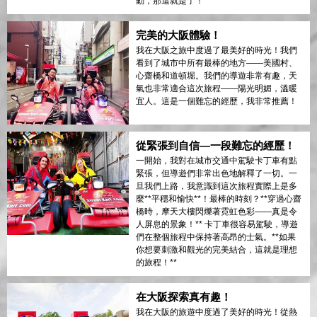
動，那這就是了！
完美的大阪體驗！
我在大阪之旅中度過了最美好的時光！我們
看到了城市中所有最棒的地方——美國村、
心齋橋和道頓堀。我們的導遊非常有趣，天
氣也非常適合這次旅程——陽光明媚，溫暖
宜人。這是一個難忘的經歷，我非常推薦！
從緊張到自信—一段難忘的經歷！
一開始，我對在城市交通中駕駛卡丁車有點
緊張，但導遊們非常出色地解釋了一切。一
旦我們上路，我意識到這次旅程實際上是多
麼**平穩和愉快**！最棒的時刻？**穿過心齋
橋時，摩天大樓閃爍著霓虹色彩——真是令
人屏息的景象！** 卡丁車很容易駕駛，導遊
們在整個旅程中保持著高昂的士氣。**如果
你想要刺激和觀光的完美結合，這就是理想
的旅程！**
在大阪探索真有趣！
我在大阪的旅遊中度過了美好的時光！從熱