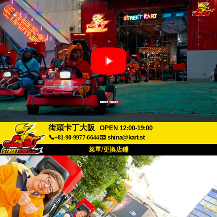
街頭卡丁大阪
OPEN 12:00-19:00
📞+81-90-9977-6644
📧
shina@kart.st
菜單/更換店鋪
首頁
關於我們
規格
價格
交通資訊
顧客評價
常見問題