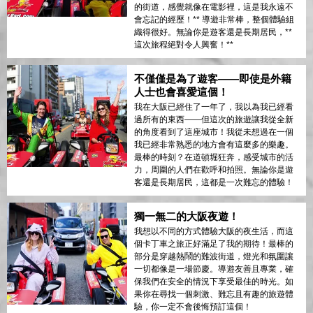
的街道，感覺就像在電影裡，這是我永遠不
會忘記的經歷！** 導遊非常棒，整個體驗組
織得很好。無論你是遊客還是長期居民，**
這次旅程絕對令人興奮！**
不僅僅是為了遊客——即使是外籍
人士也會喜愛這個！
我在大阪已經住了一年了，我以為我已經看
過所有的東西——但這次的旅遊讓我從全新
的角度看到了這座城市！我從未想過在一個
我已經非常熟悉的地方會有這麼多的樂趣。
最棒的時刻？在道頓堀狂奔，感受城市的活
力，周圍的人們在歡呼和拍照。無論你是遊
客還是長期居民，這都是一次難忘的體驗！
獨一無二的大阪夜遊！
我想以不同的方式體驗大阪的夜生活，而這
個卡丁車之旅正好滿足了我的期待！最棒的
部分是穿越熱鬧的難波街道，燈光和氛圍讓
一切都像是一場節慶。導遊友善且專業，確
保我們在安全的情況下享受最佳的時光。如
果你在尋找一個刺激、難忘且有趣的旅遊體
驗，你一定不會後悔預訂這個！