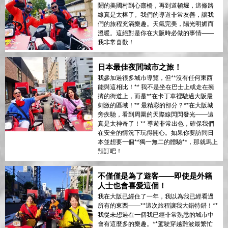
鬧的美國村到心齋橋，再到道頓堀，這條路
線真是太棒了。我們的導遊非常友善，讓我
們的旅程充滿樂趣。天氣完美，陽光明媚而
溫暖。這絕對是你在大阪時必做的事情——
我非常喜歡！
日本最佳夜間城市之旅！
我參加過很多城市導覽，但**沒有任何東西
能與這相比！** 我不是坐在巴士上或走在擁
擠的街道上，而是**在卡丁車裡駛過大阪最
刺激的區域！** 最精彩的部分？**在大阪城
旁疾馳，看到周圍的天際線閃閃發光——這
真是太神奇了！** 導遊非常出色，確保我們
在安全的情況下玩得開心。如果你要訪問日
本並想要一個**獨一無二的體驗**，那就馬上
預訂吧！
不僅僅是為了遊客——即使是外籍
人士也會喜愛這個！
我在大阪已經住了一年，我以為我已經看過
所有的東西——**這次旅程讓我大錯特錯！**
我從未想過在一個我已經非常熟悉的城市中
會有這麼多的樂趣。**駕駛穿越難波最繁忙