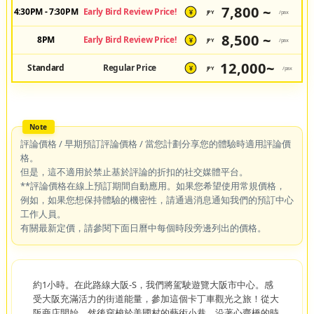
7,800 ~
4:30PM - 7:30PM
Early Bird Review Price!
JPY
/pax
¥
8,500 ~
8PM
Early Bird Review Price!
JPY
/pax
¥
12,000~
Standard
Regular Price
JPY
/pax
¥
評論價格 / 早期預訂評論價格 / 當您計劃分享您的體驗時適用評論價
格。
但是，這不適用於禁止基於評論的折扣的社交媒體平台。
**評論價格在線上預訂期間自動應用。如果您希望使用常規價格，
例如，如果您想保持體驗的機密性，請通過消息通知我們的預訂中心
工作人員。
有關最新定價，請參閱下面日曆中每個時段旁邊列出的價格。
約1小時。在此路線大阪-S，我們將駕駛遊覽大阪市中心。感
受大阪充滿活力的街道能量，參加這個卡丁車觀光之旅！從大
阪商店開始，然後穿梭於美國村的藝術小巷，沿著心齋橋的時