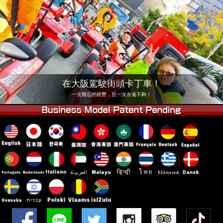
公司
預訂
更換店鋪
東京 品川 #1
東京 秋葉原 #1
東京 秋葉原 #2
東京 澀谷
東京 澀谷分店
東京灣
在大阪駕駛街頭卡丁車！
東京 淺草
大阪
一次難忘的經歷，且一次永遠不夠！
沖繩