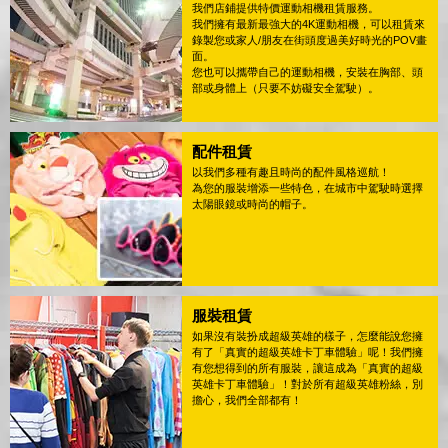
我們店鋪提供特價運動相機租賃服務。
我們擁有最新最強大的4K運動相機，可以租賃來
錄製您或家人/朋友在街頭度過美好時光的POV畫
面。
您也可以攜帶自己的運動相機，安裝在胸部、頭
部或身體上（只要不妨礙安全駕駛）。
配件租賃
以我們多種有趣且時尚的配件風格巡航！
為您的服裝增添一些特色，在城市中駕駛時選擇
太陽眼鏡或時尚的帽子。
服裝租賃
如果沒有裝扮成超級英雄的樣子，怎麼能說您擁
有了「真實的超級英雄卡丁車體驗」呢！我們擁
有您想得到的所有服裝，讓這成為「真實的超級
英雄卡丁車體驗」！對於所有超級英雄粉絲，別
擔心，我們全部都有！