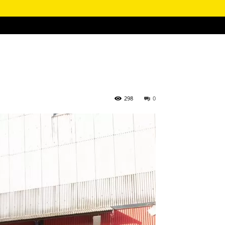
298
0