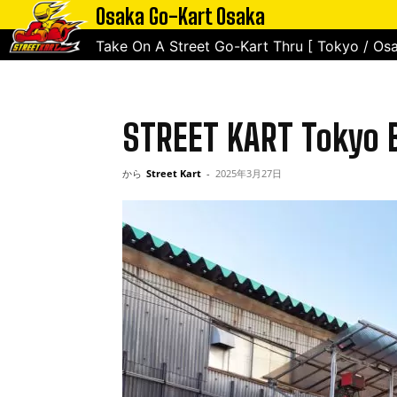
Osaka Go-Kart Osaka
ホーム
STREET KART Tokyo Bay
Take On A Street Go-Kart Thru [ Tokyo / Osa
STREET KART Tokyo 
から
Street Kart
-
2025年3月27日