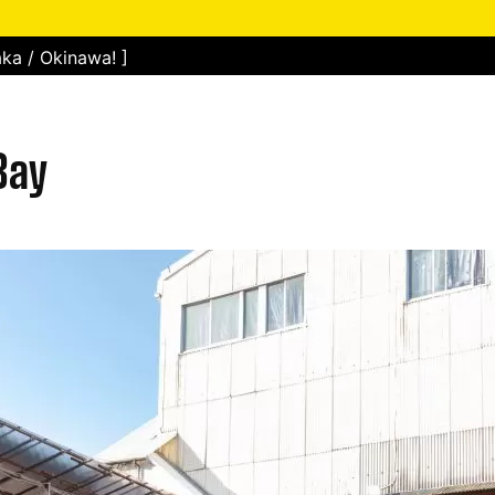
ka / Okinawa! ]
Bay