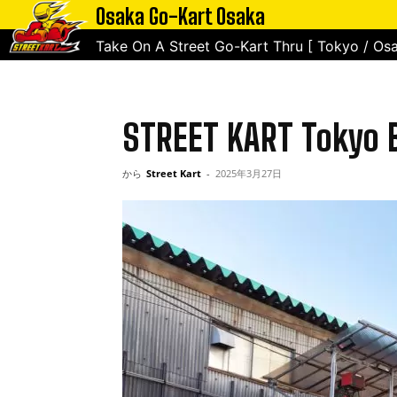
Osaka Go-Kart Osaka
ホーム
STREET KART Tokyo Bay
Take On A Street Go-Kart Thru [ Tokyo / Osa
STREET KART Tokyo 
から
Street Kart
-
2025年3月27日