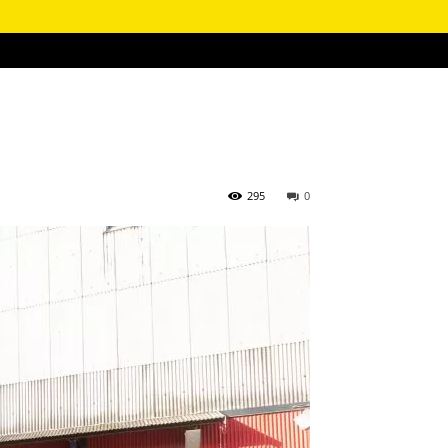
295
0