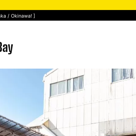
ka / Okinawa! ]
Bay